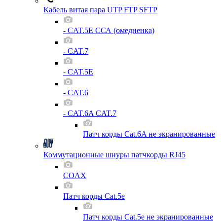
Кабель витая пара UTP FTP SFTP
- CAT.5E ССА (омедненка)
- CAT.7
- CAT.5E
- CAT.6
- CAT.6A CAT.7
Патч корды Cat.6A не экранированные
Коммутационные шнуры патчкорды RJ45
COAX
Патч корды Cat.5e
Патч корды Cat.5e не экранированные