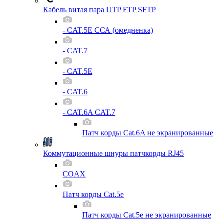
Кабель витая пара UTP FTP SFTP
- CAT.5E ССА (омедненка)
- CAT.7
- CAT.5E
- CAT.6
- CAT.6A CAT.7
Патч корды Cat.6A не экранированные
Коммутационные шнуры патчкорды RJ45
COAX
Патч корды Cat.5e
Патч корды Cat.5e не экранированные