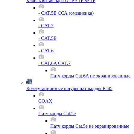
Кабель витая пара UTP FTP SFTP
- CAT.5E ССА (омедненка)
- CAT.7
- CAT.5E
- CAT.6
- CAT.6A CAT.7
Патч корды Cat.6A не экранированные
Коммутационные шнуры патчкорды RJ45
COAX
Патч корды Cat.5e
Патч корды Cat.5e не экранированные