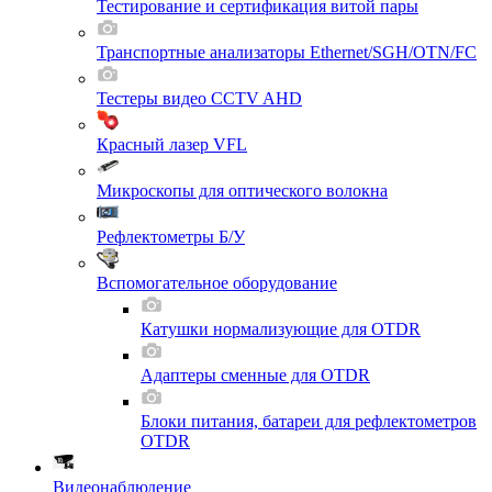
Тестирование и сертификация витой пары
Транспортные анализаторы Ethernet/SGH/OTN/FC
Тестеры видео CCTV AHD
Красный лазер VFL
Микроскопы для оптического волокна
Рефлектометры Б/У
Вспомогательное оборудование
Катушки нормализующие для OTDR
Адаптеры сменные для OTDR
Блоки питания, батареи для рефлектометров
OTDR
Видеонаблюдение