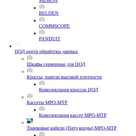
SIEMON
BELDEN
COMMSCOPE
PANDUIT
ЦОД центр обработки данных
Шкафы серверные для ЦОД
Кроссы, панели высокой плотности
Комплектация кроссов ЦОД
Кассеты MPO-MTP
Комплектация кассет MPO-MTP
Транковые кабели (Патч корды) MPO-MTP