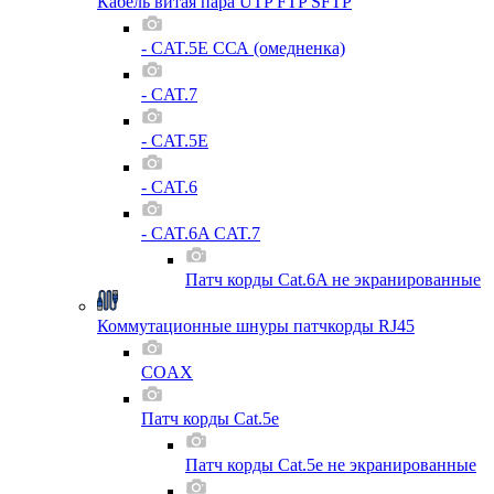
Кабель витая пара UTP FTP SFTP
- CAT.5E ССА (омедненка)
- CAT.7
- CAT.5E
- CAT.6
- CAT.6A CAT.7
Патч корды Cat.6A не экранированные
Коммутационные шнуры патчкорды RJ45
COAX
Патч корды Cat.5e
Патч корды Cat.5e не экранированные