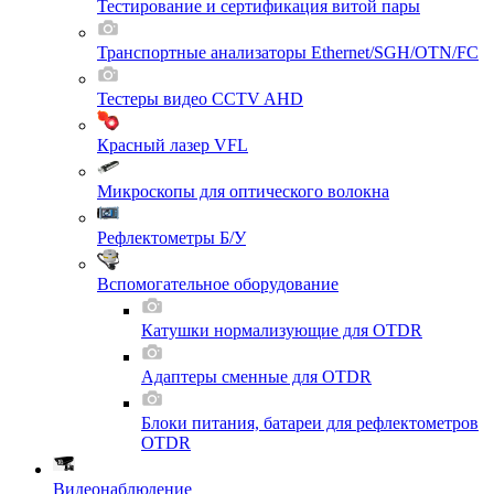
Тестирование и сертификация витой пары
Транспортные анализаторы Ethernet/SGH/OTN/FC
Тестеры видео CCTV AHD
Красный лазер VFL
Микроскопы для оптического волокна
Рефлектометры Б/У
Вспомогательное оборудование
Катушки нормализующие для OTDR
Адаптеры сменные для OTDR
Блоки питания, батареи для рефлектометров
OTDR
Видеонаблюдение