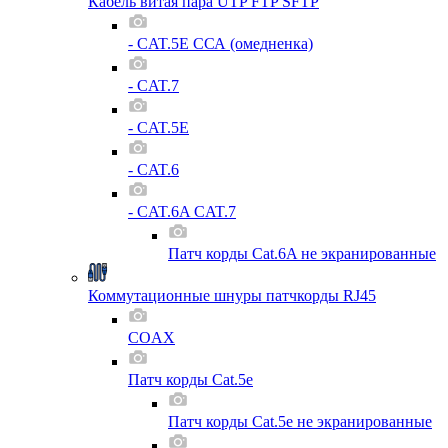
Кабель витая пара UTP FTP SFTP
- CAT.5E ССА (омедненка)
- CAT.7
- CAT.5E
- CAT.6
- CAT.6A CAT.7
Патч корды Cat.6A не экранированные
Коммутационные шнуры патчкорды RJ45
COAX
Патч корды Cat.5e
Патч корды Cat.5e не экранированные