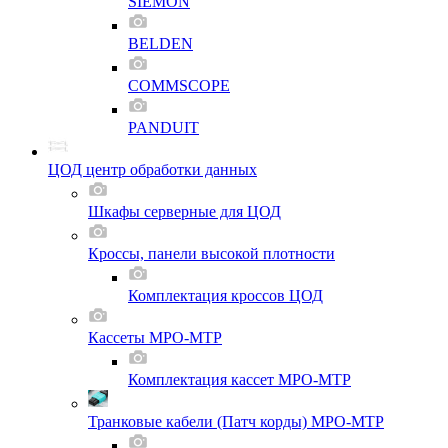
SIEMON
BELDEN
COMMSCOPE
PANDUIT
ЦОД центр обработки данных
Шкафы серверные для ЦОД
Кроссы, панели высокой плотности
Комплектация кроссов ЦОД
Кассеты MPO-MTP
Комплектация кассет MPO-MTP
Транковые кабели (Патч корды) MPO-MTP