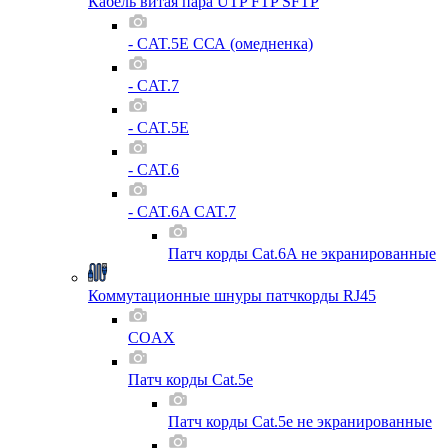
Кабель витая пара UTP FTP SFTP
- CAT.5E ССА (омедненка)
- CAT.7
- CAT.5E
- CAT.6
- CAT.6A CAT.7
Патч корды Cat.6A не экранированные
Коммутационные шнуры патчкорды RJ45
COAX
Патч корды Cat.5e
Патч корды Cat.5e не экранированные