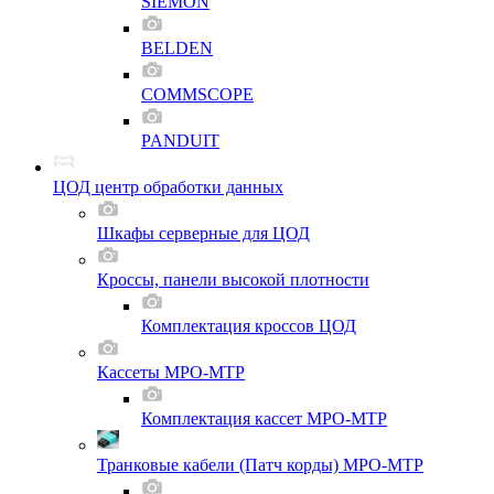
SIEMON
BELDEN
COMMSCOPE
PANDUIT
ЦОД центр обработки данных
Шкафы серверные для ЦОД
Кроссы, панели высокой плотности
Комплектация кроссов ЦОД
Кассеты MPO-MTP
Комплектация кассет MPO-MTP
Транковые кабели (Патч корды) MPO-MTP