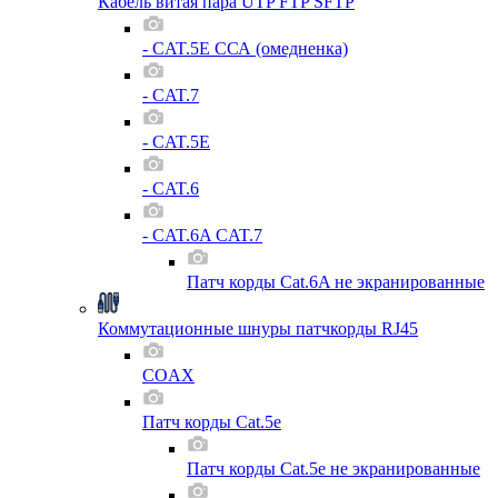
Кабель витая пара UTP FTP SFTP
- CAT.5E ССА (омедненка)
- CAT.7
- CAT.5E
- CAT.6
- CAT.6A CAT.7
Патч корды Cat.6A не экранированные
Коммутационные шнуры патчкорды RJ45
COAX
Патч корды Cat.5e
Патч корды Cat.5e не экранированные