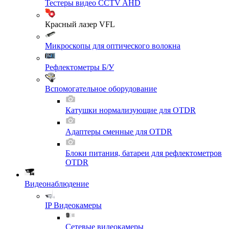
Тестеры видео CCTV AHD
Красный лазер VFL
Микроскопы для оптического волокна
Рефлектометры Б/У
Вспомогательное оборудование
Катушки нормализующие для OTDR
Адаптеры сменные для OTDR
Блоки питания, батареи для рефлектометров
OTDR
Видеонаблюдение
IP Видеокамеры
Сетевые видеокамеры