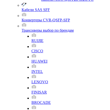
Кабели SAS SFF
Конвертеры CVR-QSFP-SFP
Трансиверы выбор по брендам
RUIJIE
CISCO
HUAWEI
INTEL
LENOVO
FINISAR
BROCADE