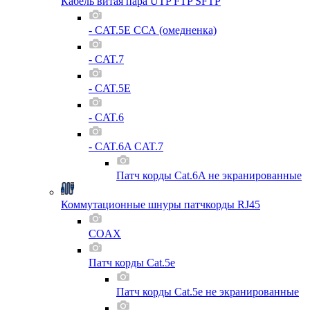
Кабель витая пара UTP FTP SFTP
- CAT.5E ССА (омедненка)
- CAT.7
- CAT.5E
- CAT.6
- CAT.6A CAT.7
Патч корды Cat.6A не экранированные
Коммутационные шнуры патчкорды RJ45
COAX
Патч корды Cat.5e
Патч корды Cat.5e не экранированные