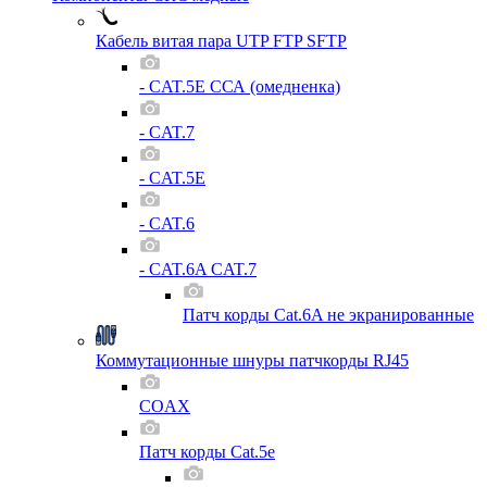
Кабель витая пара UTP FTP SFTP
- CAT.5E ССА (омедненка)
- CAT.7
- CAT.5E
- CAT.6
- CAT.6A CAT.7
Патч корды Cat.6A не экранированные
Коммутационные шнуры патчкорды RJ45
COAX
Патч корды Cat.5e