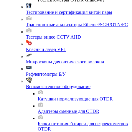
Тестирование и сертификация витой пары
Транспортные анализаторы Ethernet/SGH/OTN/FC
Тестеры видео CCTV AHD
Красный лазер VFL
Микроскопы для оптического волокна
Рефлектометры Б/У
Вспомогательное оборудование
Катушки нормализующие для OTDR
Адаптеры сменные для OTDR
Блоки питания, батареи для рефлектометров
OTDR