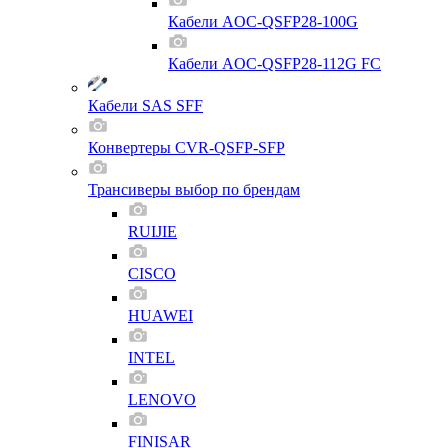
Кабели AOC-QSFP28-100G
Кабели AOC-QSFP28-112G FC
Кабели SAS SFF
Конвертеры CVR-QSFP-SFP
Трансиверы выбор по брендам
RUIJIE
CISCO
HUAWEI
INTEL
LENOVO
FINISAR