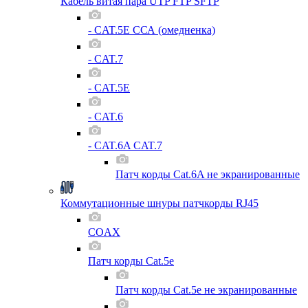
Кабель витая пара UTP FTP SFTP
- CAT.5E ССА (омедненка)
- CAT.7
- CAT.5E
- CAT.6
- CAT.6A CAT.7
Патч корды Cat.6A не экранированные
Коммутационные шнуры патчкорды RJ45
COAX
Патч корды Cat.5e
Патч корды Cat.5e не экранированные