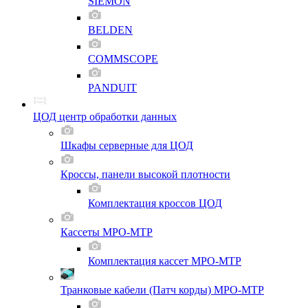
SIEMON
BELDEN
COMMSCOPE
PANDUIT
ЦОД центр обработки данных
Шкафы серверные для ЦОД
Кроссы, панели высокой плотности
Комплектация кроссов ЦОД
Кассеты MPO-MTP
Комплектация кассет MPO-MTP
Транковые кабели (Патч корды) MPO-MTP