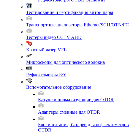
Тестирование и сертификация витой пары
Транспортные анализаторы Ethernet/SGH/OTN/FC
Тестеры видео CCTV AHD
Красный лазер VFL
Микроскопы для оптического волокна
Рефлектометры Б/У
Вспомогательное оборудование
Катушки нормализующие для OTDR
Адаптеры сменные для OTDR
Блоки питания, батареи для рефлектометров
OTDR