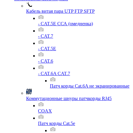
Кабель витая пара UTP FTP SFTP
- CAT.5E ССА (омедненка)
- CAT.7
- CAT.5E
- CAT.6
- CAT.6A CAT.7
Патч корды Cat.6A не экранированные
Коммутационные шнуры патчкорды RJ45
COAX
Патч корды Cat.5e