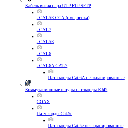
Кабель витая пара UTP FTP SFTP
- CAT.5E ССА (омедненка)
- CAT.7
- CAT.5E
- CAT.6
- CAT.6A CAT.7
Патч корды Cat.6A не экранированные
Коммутационные шнуры патчкорды RJ45
COAX
Патч корды Cat.5e
Патч корды Cat.5e не экранированные