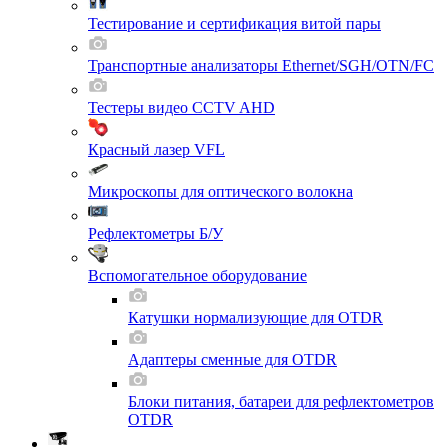
Тестирование и сертификация витой пары
Транспортные анализаторы Ethernet/SGH/OTN/FC
Тестеры видео CCTV AHD
Красный лазер VFL
Микроскопы для оптического волокна
Рефлектометры Б/У
Вспомогательное оборудование
Катушки нормализующие для OTDR
Адаптеры сменные для OTDR
Блоки питания, батареи для рефлектометров
OTDR