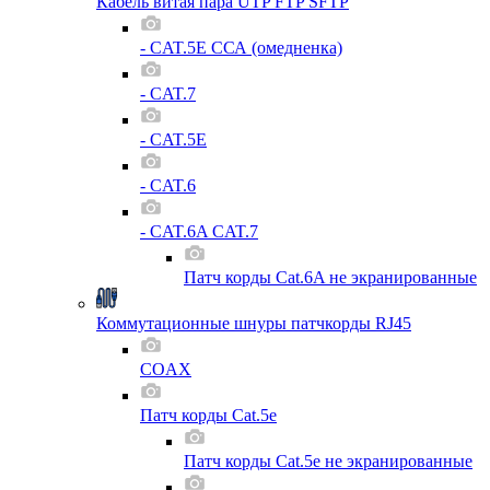
Кабель витая пара UTP FTP SFTP
- CAT.5E ССА (омедненка)
- CAT.7
- CAT.5E
- CAT.6
- CAT.6A CAT.7
Патч корды Cat.6A не экранированные
Коммутационные шнуры патчкорды RJ45
COAX
Патч корды Cat.5e
Патч корды Cat.5e не экранированные