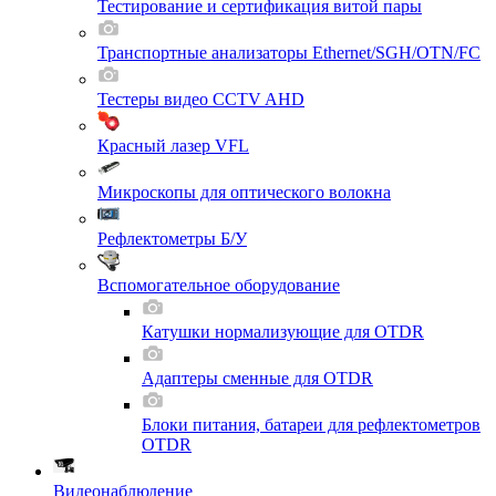
Тестирование и сертификация витой пары
Транспортные анализаторы Ethernet/SGH/OTN/FC
Тестеры видео CCTV AHD
Красный лазер VFL
Микроскопы для оптического волокна
Рефлектометры Б/У
Вспомогательное оборудование
Катушки нормализующие для OTDR
Адаптеры сменные для OTDR
Блоки питания, батареи для рефлектометров
OTDR
Видеонаблюдение