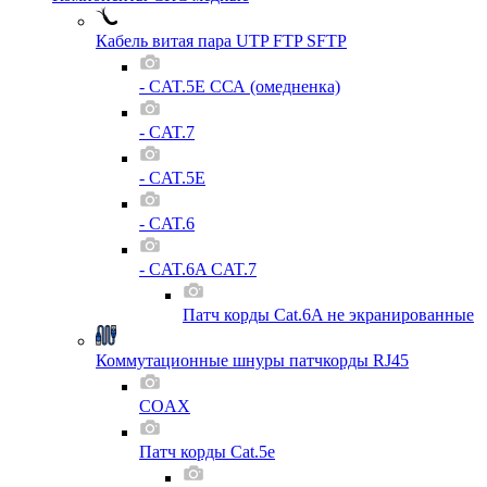
Кабель витая пара UTP FTP SFTP
- CAT.5E ССА (омедненка)
- CAT.7
- CAT.5E
- CAT.6
- CAT.6A CAT.7
Патч корды Cat.6A не экранированные
Коммутационные шнуры патчкорды RJ45
COAX
Патч корды Cat.5e