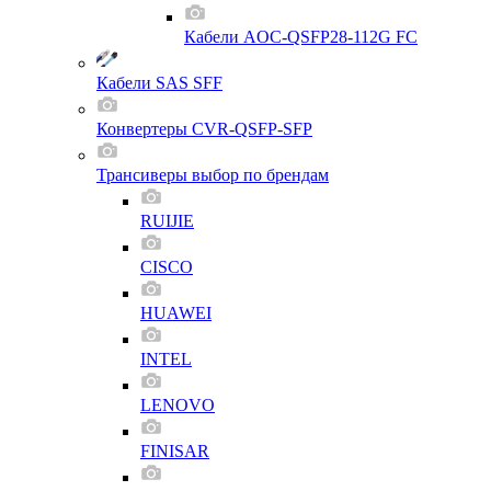
Кабели AOC-QSFP28-112G FC
Кабели SAS SFF
Конвертеры CVR-QSFP-SFP
Трансиверы выбор по брендам
RUIJIE
CISCO
HUAWEI
INTEL
LENOVO
FINISAR