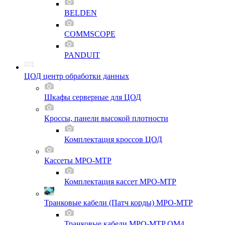
BELDEN
COMMSCOPE
PANDUIT
ЦОД центр обработки данных
Шкафы серверные для ЦОД
Кроссы, панели высокой плотности
Комплектация кроссов ЦОД
Кассеты MPO-MTP
Комплектация кассет MPO-MTP
Транковые кабели (Патч корды) MPO-MTP
Транковые кабели MPO-MTP OM4