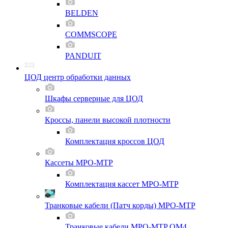
BELDEN
COMMSCOPE
PANDUIT
ЦОД центр обработки данных
Шкафы серверные для ЦОД
Кроссы, панели высокой плотности
Комплектация кроссов ЦОД
Кассеты MPO-MTP
Комплектация кассет MPO-MTP
Транковые кабели (Патч корды) MPO-MTP
Транковые кабели MPO-MTP OM4