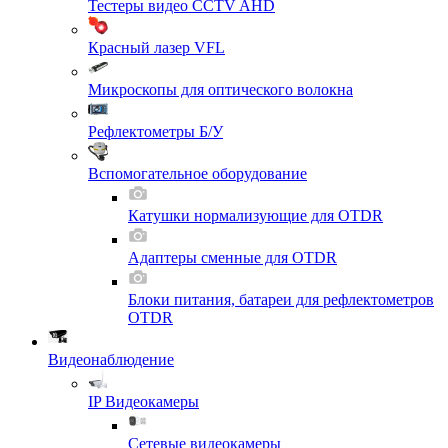
Тестеры видео CCTV AHD
Красный лазер VFL
Микроскопы для оптического волокна
Рефлектометры Б/У
Вспомогательное оборудование
Катушки нормализующие для OTDR
Адаптеры сменные для OTDR
Блоки питания, батареи для рефлектометров
OTDR
Видеонаблюдение
IP Видеокамеры
Сетевые видеокамеры