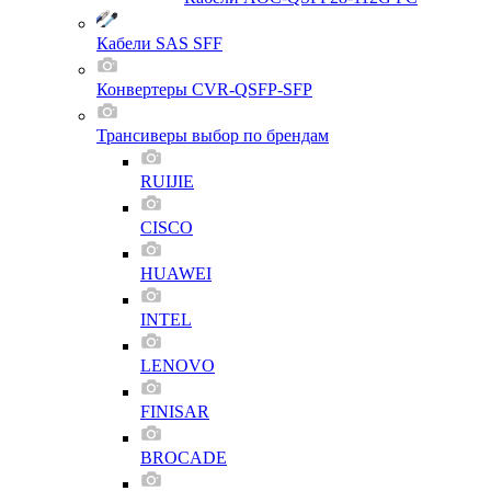
Кабели SAS SFF
Конвертеры CVR-QSFP-SFP
Трансиверы выбор по брендам
RUIJIE
CISCO
HUAWEI
INTEL
LENOVO
FINISAR
BROCADE