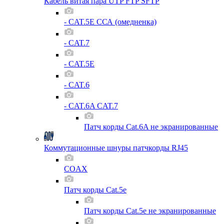
Кабель витая пара UTP FTP SFTP
- CAT.5E ССА (омедненка)
- CAT.7
- CAT.5E
- CAT.6
- CAT.6A CAT.7
Патч корды Cat.6A не экранированные
Коммутационные шнуры патчкорды RJ45
COAX
Патч корды Cat.5e
Патч корды Cat.5e не экранированные