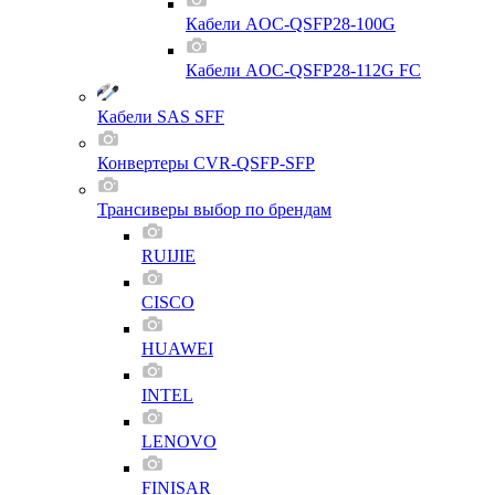
Кабели AOC-QSFP28-100G
Кабели AOC-QSFP28-112G FC
Кабели SAS SFF
Конвертеры CVR-QSFP-SFP
Трансиверы выбор по брендам
RUIJIE
CISCO
HUAWEI
INTEL
LENOVO
FINISAR