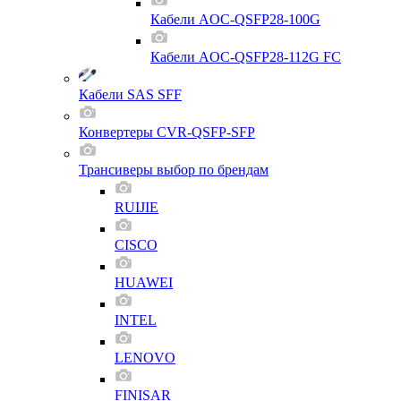
Кабели AOC-QSFP28-100G
Кабели AOC-QSFP28-112G FC
Кабели SAS SFF
Конвертеры CVR-QSFP-SFP
Трансиверы выбор по брендам
RUIJIE
CISCO
HUAWEI
INTEL
LENOVO
FINISAR