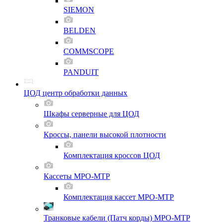
SIEMON
BELDEN
COMMSCOPE
PANDUIT
ЦОД центр обработки данных
Шкафы серверные для ЦОД
Кроссы, панели высокой плотности
Комплектация кроссов ЦОД
Кассеты MPO-MTP
Комплектация кассет MPO-MTP
Транковые кабели (Патч корды) MPO-MTP