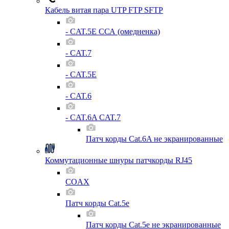
Кабель витая пара UTP FTP SFTP
- CAT.5E ССА (омедненка)
- CAT.7
- CAT.5E
- CAT.6
- CAT.6A CAT.7
Патч корды Cat.6A не экранированные
Коммутационные шнуры патчкорды RJ45
COAX
Патч корды Cat.5e
Патч корды Cat.5e не экранированные