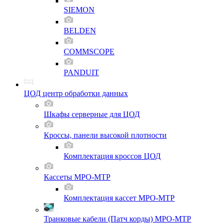
SIEMON
BELDEN
COMMSCOPE
PANDUIT
ЦОД центр обработки данных
Шкафы серверные для ЦОД
Кроссы, панели высокой плотности
Комплектация кроссов ЦОД
Кассеты MPO-MTP
Комплектация кассет MPO-MTP
Транковые кабели (Патч корды) MPO-MTP