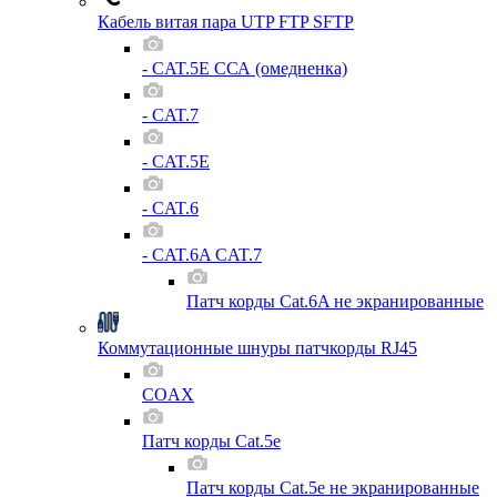
Кабель витая пара UTP FTP SFTP
- CAT.5E ССА (омедненка)
- CAT.7
- CAT.5E
- CAT.6
- CAT.6A CAT.7
Патч корды Cat.6A не экранированные
Коммутационные шнуры патчкорды RJ45
COAX
Патч корды Cat.5e
Патч корды Cat.5e не экранированные