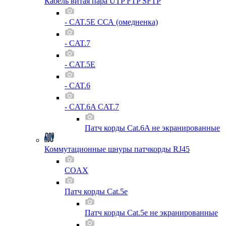
Кабель витая пара UTP FTP SFTP
- CAT.5E ССА (омедненка)
- CAT.7
- CAT.5E
- CAT.6
- CAT.6A CAT.7
Патч корды Cat.6A не экранированные
Коммутационные шнуры патчкорды RJ45
COAX
Патч корды Cat.5e
Патч корды Cat.5e не экранированные