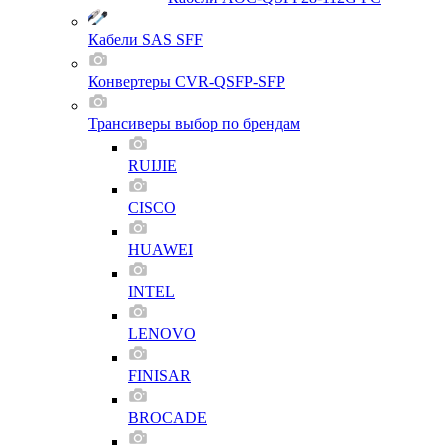
Кабели SAS SFF
Конвертеры CVR-QSFP-SFP
Трансиверы выбор по брендам
RUIJIE
CISCO
HUAWEI
INTEL
LENOVO
FINISAR
BROCADE