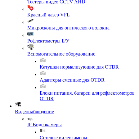
Тестеры видео CCTV AHD
Красный лазер VFL
Микроскопы для оптического волокна
Рефлектометры Б/У
Вспомогательное оборудование
Катушки нормализующие для OTDR
Адаптеры сменные для OTDR
Блоки питания, батареи для рефлектометров
OTDR
Видеонаблюдение
IP Видеокамеры
Сетевые видеокамеры