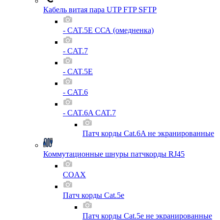
Кабель витая пара UTP FTP SFTP
- CAT.5E ССА (омедненка)
- CAT.7
- CAT.5E
- CAT.6
- CAT.6A CAT.7
Патч корды Cat.6A не экранированные
Коммутационные шнуры патчкорды RJ45
COAX
Патч корды Cat.5e
Патч корды Cat.5e не экранированные