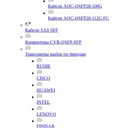
Кабели AOC-QSFP28-100G
Кабели AOC-QSFP28-112G FC
Кабели SAS SFF
Конвертеры CVR-QSFP-SFP
Трансиверы выбор по брендам
RUIJIE
CISCO
HUAWEI
INTEL
LENOVO
FINISAR